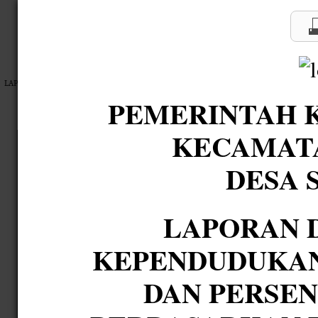
PEMERIN
KEC
LAPORAN DATA STATISTIK KEPENDUDUKAN MENURUT JUMLAH DAN PERSENTASE PE
DE
NO
1
BELUM MASUK TK/KELOMPOK BERMAIN
2
SEDANG TK/KELOMPOK BERMAIN
3
TIDAK PERNAH SEKOLAH
4
SEDANG SD/SEDERAJAT
5
TIDAK TAMAT SD/SEDERAJAT
6
SEDANG SLTP/SEDERAJAT
7
TIDAK TAMAT SLTP/SEDERAJAT
8
SEDANG SLTA/SEDERAJAT
9
TIDAK TAMAT SLTA/SEDERAJAT
10
SEDANG D-1/SEDERAJAT
11
SEDANG D-2/SEDERAJAT
12
SEDANG D-3/SEDERAJAT