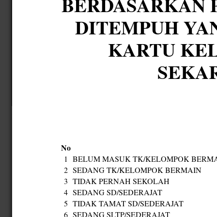
13
SEDANG S-1/SEDERAJAT
14
SEDANG S-2/SEDERAJAT
15
SEDANG S-3/SEDERAJAT
16
SEDANG SLB A/SEDERAJAT
17
SEDANG SLB B/SEDERAJAT
18
SEDANG SLB C/SEDERAJAT
19
TIDAK DAPAT MEMBACA DAN MENULIS HURUF LATIN/ARAB
20
TIDAK SEDANG SEKOLAH
JUMLAH
BELUM MENGISI
TOTAL
Laporan data statistik kependudukan menurut pada tanggal
:
06 Agustus 2026
MENGETAHUI
KEPALA DESA SEKARDADI
I WAYAN SUARDANAYASA, S.PD
NIPD/NIP :