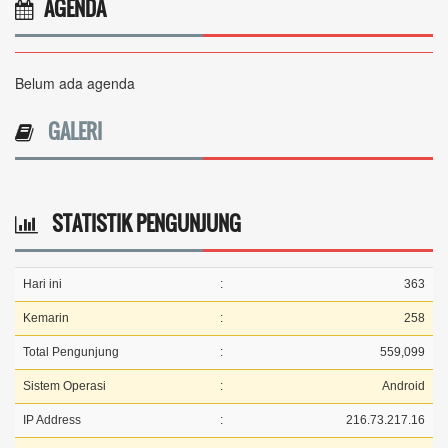
AGENDA
Belum ada agenda
GALERI
STATISTIK PENGUNJUNG
Hari ini
:
363
Kemarin
:
258
Total Pengunjung
:
559,099
Sistem Operasi
:
Android
IP Address
:
216.73.217.16