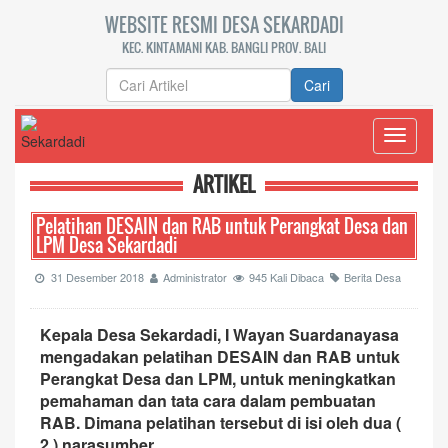
WEBSITE RESMI DESA SEKARDADI
KEC. KINTAMANI KAB. BANGLI PROV. BALI
Cari
Toggle
navigati
ARTIKEL
Pelatihan DESAIN dan RAB untuk Perangkat Desa dan
LPM Desa Sekardadi
31 Desember 2018
Administrator
945 Kali Dibaca
Berita Desa
Kepala Desa Sekardadi, I Wayan Suardanayasa
mengadakan pelatihan DESAIN dan RAB untuk
Perangkat Desa dan LPM, untuk meningkatkan
pemahaman dan tata cara dalam pembuatan
RAB. Dimana pelatihan tersebut di isi oleh dua (
2 ) narasumber,