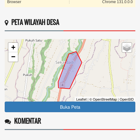
Browser
:
Chrome 131.0.0.0
PETA WILAYAH DESA
+
−
Leaflet
|
© OpenStreetMap
|
OpenSID
Buka Peta
KOMENTAR