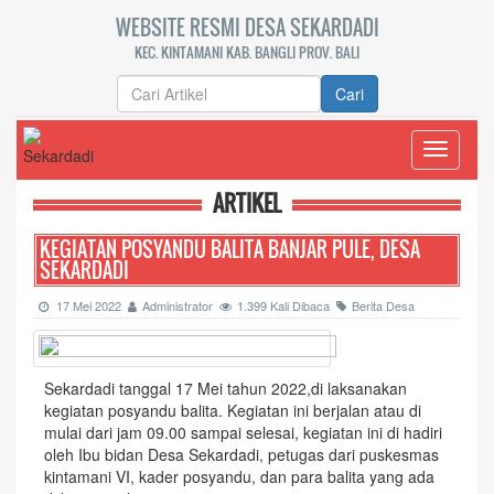
WEBSITE RESMI DESA SEKARDADI
KEC. KINTAMANI KAB. BANGLI PROV. BALI
Cari
Toggle
navigati
ARTIKEL
KEGIATAN POSYANDU BALITA BANJAR PULE, DESA
SEKARDADI
17 Mei 2022
Administrator
1.399 Kali Dibaca
Berita Desa
Sekardadi tanggal 17 Mei tahun 2022,di laksanakan
kegiatan posyandu balita. Kegiatan ini berjalan atau di
mulai dari jam 09.00 sampai selesai, kegiatan ini di hadiri
oleh Ibu bidan Desa Sekardadi, petugas dari puskesmas
kintamani VI, kader posyandu, dan para balita yang ada