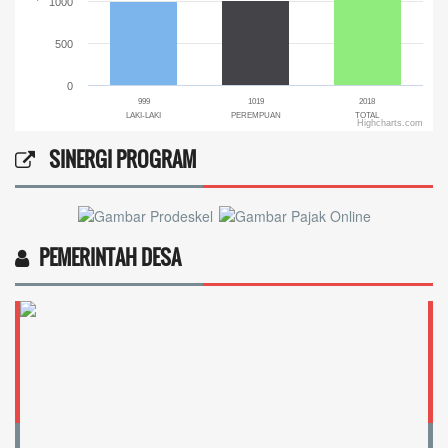
1000
500
0
999
1019
2018
LAKI-LAKI
PEREMPUAN
TOTAL
Highcharts.com
End of interactive chart.
SINERGI PROGRAM
PEMERINTAH DESA