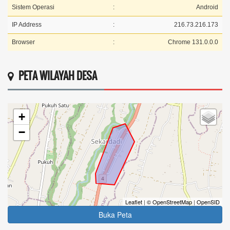
Sistem Operasi
:
Android
IP Address
:
216.73.216.173
Browser
:
Chrome 131.0.0.0
PETA WILAYAH DESA
+
−
Leaflet
|
© OpenStreetMap
|
OpenSID
Buka Peta