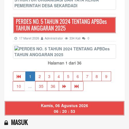
PERDES NO. 5 TAHUN 2024 TENTANG APBDes
TAHUN ANGGARAN 2025
17 Maret 2026
Administrator
334 Kali
0
Halaman 1 dari 36
1
2
3
4
5
6
7
8
9
10
...
35
36
Kamis, 06 Agustus 2026
06 : 20 : 53
MASUK