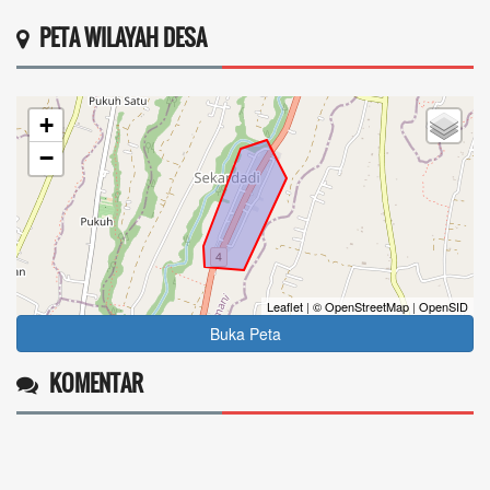
PETA WILAYAH DESA
+
−
Leaflet
|
© OpenStreetMap
|
OpenSID
Buka Peta
KOMENTAR