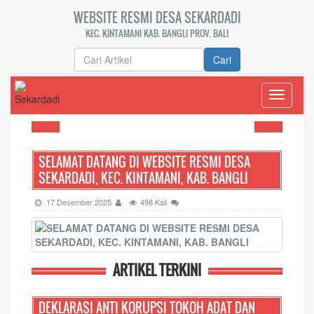
WEBSITE RESMI DESA SEKARDADI
KEC. KINTAMANI KAB. BANGLI PROV. BALI
Cari
Toggle
navigati
SELAMAT DATANG DI WEBSITE RESMI DESA
SEKARDADI, KEC. KINTAMANI, KAB. BANGLI
17 Desember 2025
498 Kali
ARTIKEL TERKINI
DEKLARASI ANTI KORUPSI TOKOH ADAT DAN