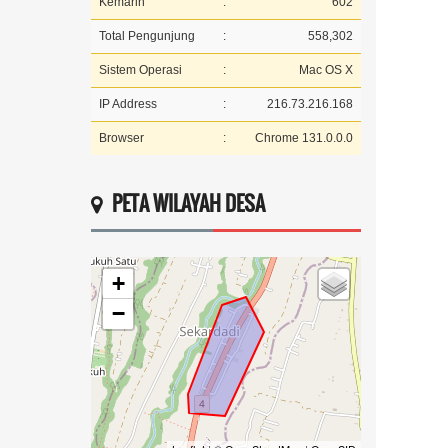
Kemarin
:
602
Total Pengunjung
:
558,302
Sistem Operasi
:
Mac OS X
IP Address
:
216.73.216.168
Browser
:
Chrome 131.0.0.0
PETA WILAYAH DESA
+
−