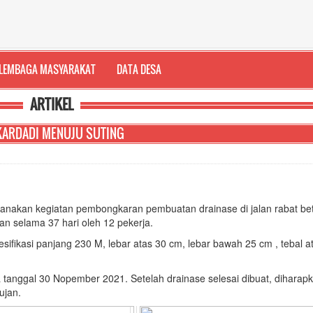
LEMBAGA MASYARAKAT
DATA DESA
ARTIKEL
EKARDADI MENUJU SUTING
sanakan kegiatan pembongkaran pembuatan drainase di jalan rabat be
an selama 37 hari oleh 12 pekerja.
fikasi panjang 230 M, lebar atas 30 cm, lebar bawah 25 cm , tebal a
anggal 30 Nopember 2021. Setelah drainase selesai dibuat, diharapk
hujan.