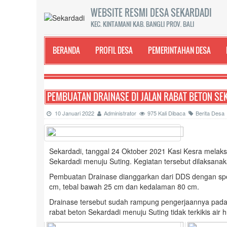
WEBSITE RESMI DESA SEKARDADI
KEC. KINTAMANI KAB. BANGLI PROV. BALI
BERANDA
PROFIL DESA
PEMERINTAHAN DESA
PEMBUATAN DRAINASE DI JALAN RABAT BETON S
10 Januari 2022
Administrator
975 Kali Dibaca
Berita Desa
Sekardadi, tanggal 24 Oktober 2021 Kasi Kesra melak
Sekardadi menuju Suting. Kegiatan tersebut dilaksanak
Pembuatan Drainase dianggarkan dari DDS dengan spesi
cm, tebal bawah 25 cm dan kedalaman 80 cm.
Drainase tersebut sudah rampung pengerjaannya pada t
rabat beton Sekardadi menuju Suting tidak terkikis air 