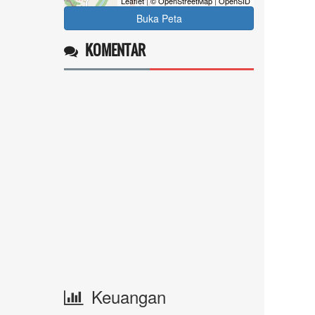
Leaflet
|
© OpenStreetMap
|
OpenSID
Buka Peta
KOMENTAR
Keuangan