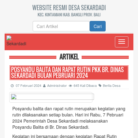
WEBSITE RESMI DESA SEKARDADI
KEC. KINTAMANI KAB. BANGLI PROV. BALI
Cari
Toggle
navigati
ARTIKEL
POSYANDU BALITA DAN RAPAT RUTIN PKK BR. DINAS
SEKARDADI BULAN PEBRUARI 2024
07 Februari 2024
Administrator
645 Kali Dibaca
Berita Desa
Posyandu balita dan rapat rutin merupakan kegiatan yang
rutin dilaksanakan setiap bulan. Hari ini Rabu, 7 Pebruari
2024 Pemerintah Desa Sekardadi melaksanakan
Posyandu Balita di Br. Dinas Sekardadi.
Kegiatan ini bersamaan dengan kegiatan Rapat Rutin