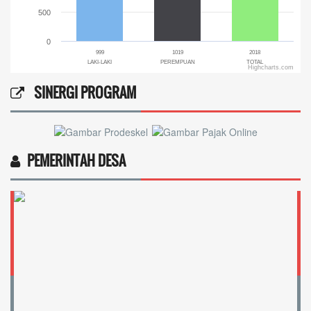
500
0
999
1019
2018
LAKI-LAKI
PEREMPUAN
TOTAL
Highcharts.com
End of interactive chart.
SINERGI PROGRAM
PEMERINTAH DESA