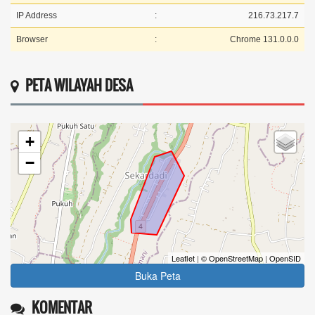
IP Address
:
216.73.217.7
Browser
:
Chrome 131.0.0.0
PETA WILAYAH DESA
+
−
Leaflet
|
© OpenStreetMap
|
OpenSID
Buka Peta
KOMENTAR