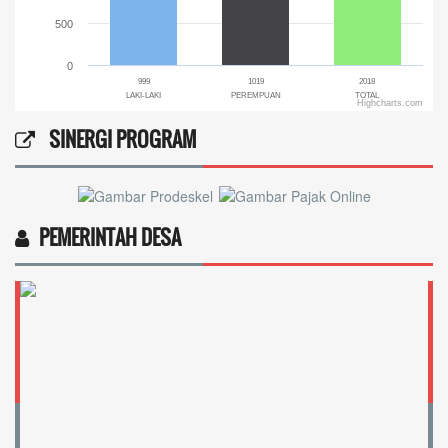
500
0
999
1019
2018
LAKI-LAKI
PEREMPUAN
TOTAL
Highcharts.com
End of interactive chart.
SINERGI PROGRAM
PEMERINTAH DESA