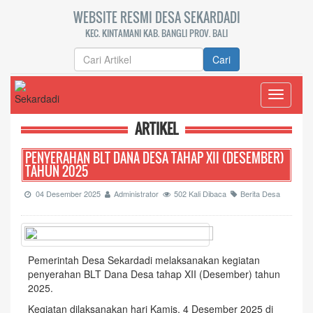
WEBSITE RESMI DESA SEKARDADI
KEC. KINTAMANI KAB. BANGLI PROV. BALI
Cari
Toggle
navigati
ARTIKEL
PENYERAHAN BLT DANA DESA TAHAP XII (DESEMBER)
TAHUN 2025
04 Desember 2025
Administrator
502 Kali Dibaca
Berita Desa
Pemerintah Desa Sekardadi melaksanakan kegiatan
penyerahan BLT Dana Desa tahap XII (Desember) tahun
2025.
Kegiatan dilaksanakan hari Kamis, 4 Desember 2025 di