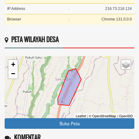
IP Address
:
216.73.216.124
Browser
:
Chrome 131.0.0.0
PETA WILAYAH DESA
+
−
Leaflet
|
© OpenStreetMap
|
OpenSID
Buka Peta
KOMENTAR