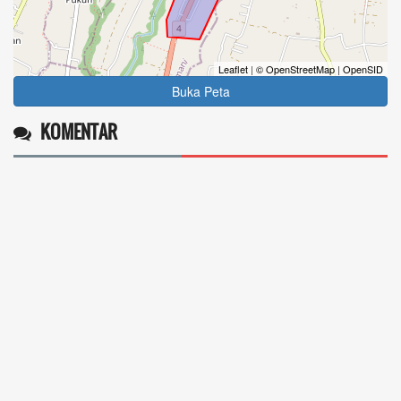
Leaflet
|
© OpenStreetMap
|
OpenSID
Buka Peta
KOMENTAR