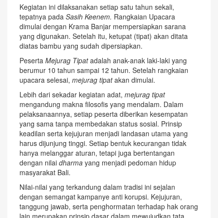
Kegiatan ini dilaksanakan setiap satu tahun sekali,
tepatnya pada
Sasih Keenem.
Rangkaian Upacara
dimulai dengan Krama Banjar mempersiapkan sarana
yang digunakan. Setelah itu, ketupat (tipat) akan ditata
diatas bambu yang sudah dipersiapkan.
Peserta
Mejurag Tipat
adalah anak-anak laki-laki yang
berumur 10 tahun sampai 12 tahun. Setelah rangkaian
upacara selesai,
mejurag tipat
akan dimulai.
Lebih dari sekadar kegiatan adat,
mejurag tipat
mengandung makna filosofis yang mendalam. Dalam
pelaksanaannya, setiap peserta diberikan kesempatan
yang sama tanpa membedakan status sosial. Prinsip
keadilan serta kejujuran menjadi landasan utama yang
harus dijunjung tinggi. Setiap bentuk kecurangan tidak
hanya melanggar aturan, tetapi juga bertentangan
dengan nilai
dharma
yang menjadi pedoman hidup
masyarakat Bali.
Nilai-nilai yang terkandung dalam tradisi ini sejalan
dengan semangat kampanye anti korupsi. Kejujuran,
tanggung jawab, serta penghormatan terhadap hak orang
lain merupakan prinsip dasar dalam mewujudkan tata