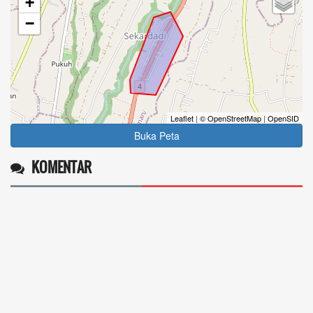
+
−
Leaflet
|
© OpenStreetMap
|
OpenSID
Buka Peta
KOMENTAR