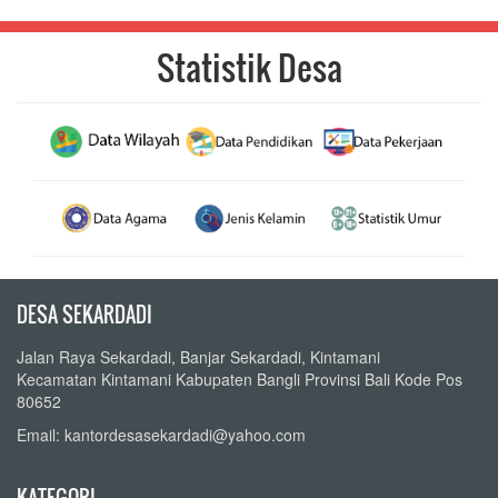
The chart has 1 X axis displaying categories.
The chart has 1 Y axis displaying values. Range: 0 to 400000000.
Statistik Desa
DESA SEKARDADI
Jalan Raya Sekardadi, Banjar Sekardadi, Kintamani
Kecamatan Kintamani Kabupaten Bangli Provinsi Bali Kode Pos
80652
Email: kantordesasekardadi@yahoo.com
KATEGORI