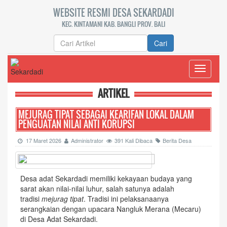
WEBSITE RESMI DESA SEKARDADI
KEC. KINTAMANI KAB. BANGLI PROV. BALI
Cari
Toggle
navigati
ARTIKEL
MEJURAG TIPAT SEBAGAI KEARIFAN LOKAL DALAM
PENGUATAN NILAI ANTI KORUPSI
17 Maret 2026
Administrator
391 Kali Dibaca
Berita Desa
Desa adat Sekardadi memiliki kekayaan budaya yang
sarat akan nilai-nilai luhur, salah satunya adalah
tradisi
mejurag tipat
. Tradisi ini pelaksanaanya
serangkaian dengan upacara Nangluk Merana (Mecaru)
di Desa Adat Sekardadi.