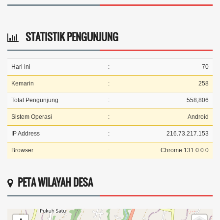
STATISTIK PENGUNJUNG
Hari ini
:
70
Kemarin
:
258
Total Pengunjung
:
558,806
Sistem Operasi
:
Android
IP Address
:
216.73.217.153
Browser
:
Chrome 131.0.0.0
PETA WILAYAH DESA