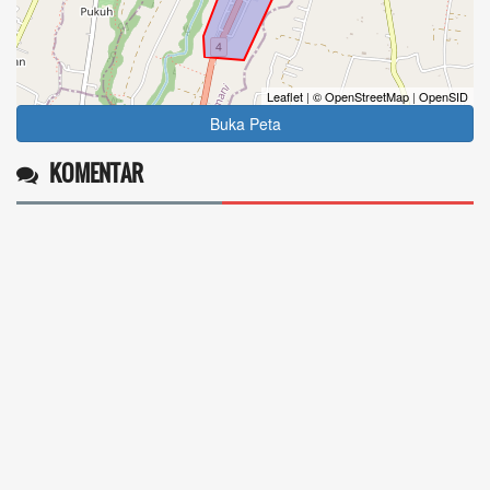
Leaflet
|
© OpenStreetMap
|
OpenSID
Buka Peta
KOMENTAR