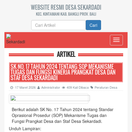
WEBSITE RESMI DESA SEKARDADI
KEC. KINTAMANI KAB. BANGLI PROV. BALI
Cari
Toggle
navigati
ARTIKEL
SK NO. 17 TAHUN 2024 TENTANG SOP MEKANISME
TUGAS DAN FUNGSI KINERJA PRANGKAT DESA DAN
STAF DESA SEKARDADI
17 Maret 2026
Administrator
409 Kali Dibaca
Peraturan Desa
Berikut adalah SK No. 17 Tahun 2024 tentang Standar
Oprasional Prosedur (SOP) Mekanisme Tugas dan
Fungsi Prangkat Desa dan Staf Desa Sekardadi.
Unduh Lampiran: