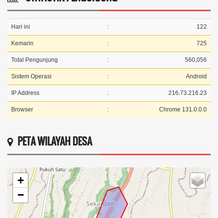
Hari ini
:
122
Kemarin
:
725
Total Pengunjung
:
560,056
Sistem Operasi
:
Android
IP Address
:
216.73.216.23
Browser
:
Chrome 131.0.0.0
PETA WILAYAH DESA
+
−