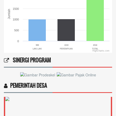
1500
Jumlah
1000
500
0
999
1019
2018
LAKI-LAKI
PEREMPUAN
TOTAL
Highcharts.com
End of interactive chart.
SINERGI PROGRAM
PEMERINTAH DESA