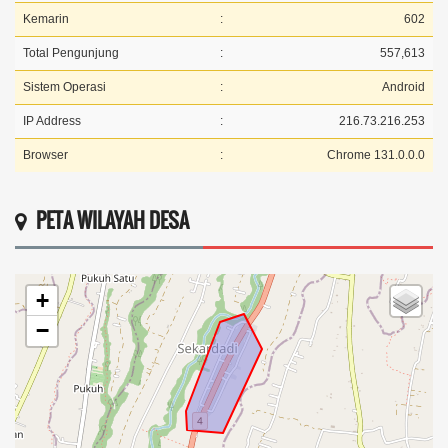
Kemarin
:
602
Total Pengunjung
:
557,613
Sistem Operasi
:
Android
IP Address
:
216.73.216.253
Browser
:
Chrome 131.0.0.0
PETA WILAYAH DESA
+
−