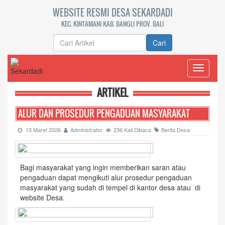
WEBSITE RESMI DESA SEKARDADI
KEC. KINTAMANI KAB. BANGLI PROV. BALI
Cari
Toggle
navigati
ARTIKEL
ALUR DAN PROSEDUR PENGADUAN MASYARAKAT
13 Maret 2026
Administrator
236 Kali Dibaca
Berita Desa
Bagi masyarakat yang ingin memberikan saran atau
pengaduan dapat mengikuti alur prosedur pengaduan
masyarakat yang sudah di tempel di kantor desa atau di
website Desa.