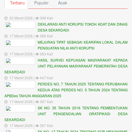
Terbaru
Populer
Acak
20 Maret 2026 |
399 Kali
DEKLARASI ANTI KORUPSI TOKOH ADAT DAN DINAS
DESA SEKARDADI
17 Maret 2026 |
389 Kali
MEJURAG TIPAT SEBAGAI KEARIFAN LOKAL DALAM
PENGUATAN NILAI ANTI KORUPSI
17 Maret 2026 |
363 Kali
HASIL SURVEI KEPUASAN MASYARAKAT KEPADA
UNIT PELAYANAN MASYARAKAT PEMERINTAH DESA
SEKARDADI
17 Maret 2026 |
447 Kali
PERDES NO. 7 TAHUN 2025 TENTANG PERUBAHAN
KEDUA ATAS PERDES NO. 5 TAHUN 2024 TENTANG
APBDes TAHUN ANGGARAN 2025
17 Maret 2026 |
367 Kali
SK NO. 35 TAHUN 2016 TENTANG PEMBENTUKAN
UNIT PENGENDALIAN GRATIFIKASI DESA
SEKARDADI
17 Maret 2026 |
397 Kali
SK NO. 17 TAHUN 2024 TENTANG SOP MEKANISME