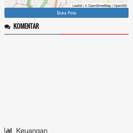
Leaflet
|
© OpenStreetMap
|
OpenSID
Buka Peta
KOMENTAR
Keuangan