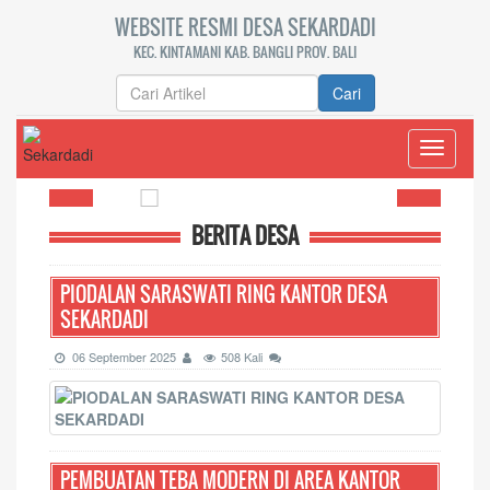
WEBSITE RESMI DESA SEKARDADI
KEC. KINTAMANI KAB. BANGLI PROV. BALI
Cari
Toggle
navigati
BERITA DESA
PIODALAN SARASWATI RING KANTOR DESA
SEKARDADI
06 September 2025
508 Kali
PEMBUATAN TEBA MODERN DI AREA KANTOR