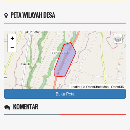
PETA WILAYAH DESA
+
−
Leaflet
|
© OpenStreetMap
|
OpenSID
Buka Peta
KOMENTAR