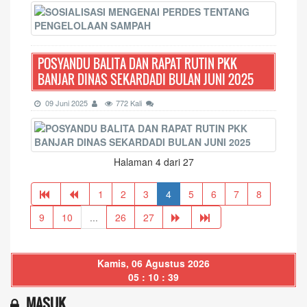
POSYANDU BALITA DAN RAPAT RUTIN PKK
BANJAR DINAS SEKARDADI BULAN JUNI 2025
09 Juni 2025
772 Kali
Halaman 4 dari 27
1
2
3
4
5
6
7
8
9
10
...
26
27
Kamis, 06 Agustus 2026
05 : 10 : 39
MASUK