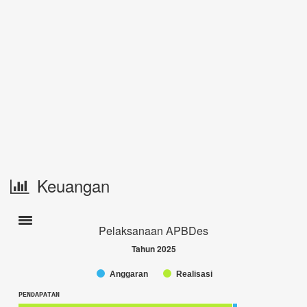
Keuangan
Toogle navigation
Pelaksanaan APBDes
Tahun 2025
Anggaran
Realisasi
Chart
End of interactive chart.
PENDAPATAN
Bar chart with 2 data series.