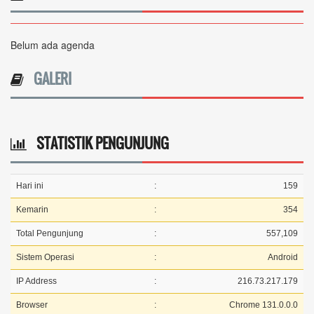
Belum ada agenda
GALERI
STATISTIK PENGUNJUNG
Hari ini
:
159
Kemarin
:
354
Total Pengunjung
:
557,109
Sistem Operasi
:
Android
IP Address
:
216.73.217.179
Browser
:
Chrome 131.0.0.0