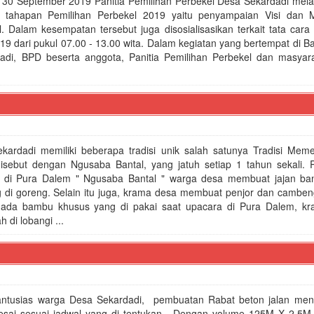
 30 September 2019 Panitia Pemilihan Perbekel Desa Sekardadi mel
 tahapan Pemilihan Perbekel 2019 yaitu penyampaian Visi dan M
. Dalam kesempatan tersebut juga disosialisasikan terkait tata cara
9 dari pukul 07.00 - 13.00 wita. Dalam kegiatan yang bertempat di Ba
dadi, BPD beserta anggota, Panitia Pemilihan Perbekel dan masyar
kardadi memiliki beberapa tradisi unik salah satunya Tradisi Meme
disebut dengan Ngusaba Bantal, yang jatuh setiap 1 tahun sekali. 
 di Pura Dalem " Ngusaba Bantal " warga desa membuat jajan ban
g di goreng. Selain itu juga, krama desa membuat penjor dan cambe
 ada bambu khusus yang di pakai saat upacara di Pura Dalem, k
di lobangi ...
antusias warga Desa Sekardadi, pembuatan Rabat beton jalan menu
lesai sesuai jadwal yang di tentukan. Dengan volume 125M X 2,5M