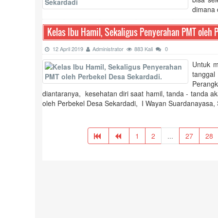
dimana 
Kelas Ibu Hamil, Sekaligus Penyerahan PMT oleh P
12 April 2019
Administrator
883 Kali
0
Untuk m
tanggal
Perang
diantaranya, kesehatan diri saat hamil, tanda - tanda 
oleh Perbekel Desa Sekardadi, I Wayan Suardanayasa, 
1
2
...
27
28