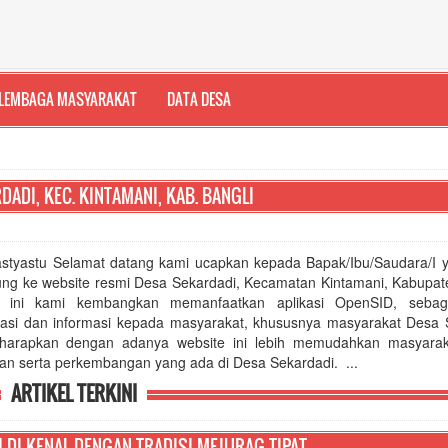
LEMBAGA MASYARAKAT
DATA DESA
ADI, KEC. KINTAMANI, KAB. BANGLI
tyastu Selamat datang kami ucapkan kepada Bapak/Ibu/Saudara/I y
ung ke website resmi Desa Sekardadi, Kecamatan Kintamani, Kabupate
e ini kami kembangkan memanfaatkan aplikasi OpenSID, sebag
asi dan informasi kepada masyarakat, khususnya masyarakat Desa 
arapkan dengan adanya website ini lebih memudahkan masyarak
n serta perkembangan yang ada di Desa Sekardadi. ...
ARTIKEL TERKINI
S PERDES NO. 5 TAHUN 2024 TENTANG APBDes TAHUN ANGGARAN 2025
 DI KENAL DENGAN TRADISI MEJURAG TIPAT