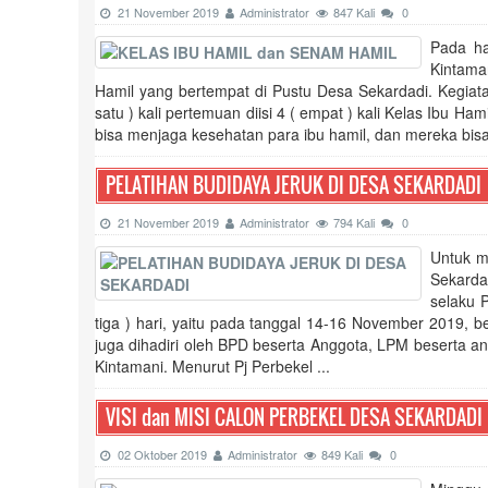
21 November 2019
Administrator
847 Kali
0
Pada ha
Kintama
Hamil yang bertempat di Pustu Desa Sekardadi. Kegiata
satu ) kali pertemuan diisi 4 ( empat ) kali Kelas Ibu 
bisa menjaga kesehatan para ibu hamil, dan mereka bisa 
PELATIHAN BUDIDAYA JERUK DI DESA SEKARDADI
21 November 2019
Administrator
794 Kali
0
Untuk m
Sekarda
selaku P
tiga ) hari, yaitu pada tanggal 14-16 November 2019, b
juga dihadiri oleh BPD beserta Anggota, LPM beserta an
Kintamani. Menurut Pj Perbekel ...
VISI dan MISI CALON PERBEKEL DESA SEKARDADI
02 Oktober 2019
Administrator
849 Kali
0