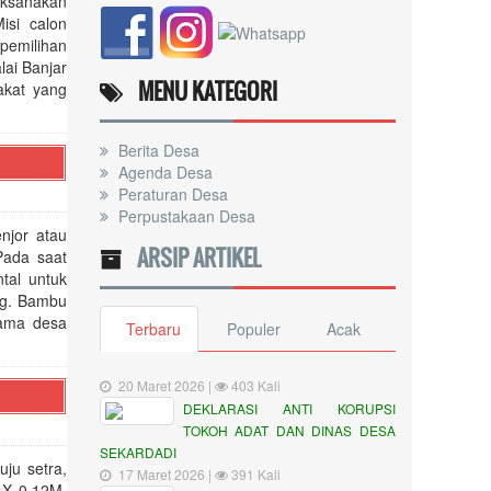
aksanakan
isi calon
 pemilihan
lai Banjar
MENU KATEGORI
akat yang
Berita Desa
Agenda Desa
Peraturan Desa
Perpustakaan Desa
njor atau
ARSIP ARTIKEL
Pada saat
tal untuk
ng. Bambu
rama desa
Terbaru
Populer
Acak
20 Maret 2026 |
403 Kali
DEKLARASI ANTI KORUPSI
TOKOH ADAT DAN DINAS DESA
SEKARDADI
ju setra,
17 Maret 2026 |
391 Kali
 X 0,12M,