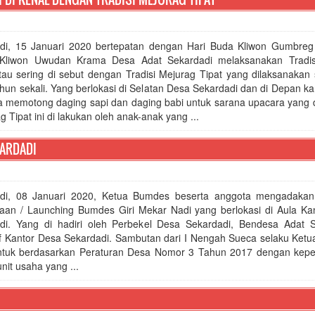
di, 15 Januari 2020 bertepatan dengan Hari Buda Kliwon Gumbreg
 Kliwon Uwudan Krama Desa Adat Sekardadi melaksanakan Tradi
tau sering di sebut dengan Tradisi Mejurag Tipat yang dilaksanakan 
ahun sekali. Yang berlokasi di Selatan Desa Sekardadi dan di Depan k
a memotong daging sapi dan daging babi untuk sarana upacara yang d
Tipat ini di lakukan oleh anak-anak yang ...
KARDADI
di, 08 Januari 2020, Ketua Bumdes beserta anggota mengadakan
an / Launching Bumdes Giri Mekar Nadi yang berlokasi di Aula Ka
di. Yang di hadiri oleh Perbekel Desa Sekardadi, Bendesa Adat S
f Kantor Desa Sekardadi. Sambutan dari I Nengah Sueca selaku Ket
entuk berdasarkan Peraturan Desa Nomor 3 Tahun 2017 dengan kep
it usaha yang ...