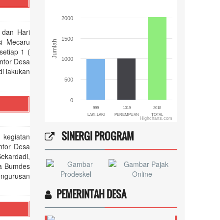
The chart has 1 X axis displaying categories.
The chart has 1 Y axis displaying Jumlah. Range: 0 to 2
2000
 dan Hari
1500
si Mecaru
Jumlah
setiap 1 (
1000
antor Desa
i lakukan
500
0
999
1019
2018
LAKI-LAKI
PEREMPUAN
TOTAL
Highcharts.com
End of interactive chart.
SINERGI PROGRAM
 kegiatan
ntor Desa
ekardadi,
ua Bumdes
engurusan
PEMERINTAH DESA