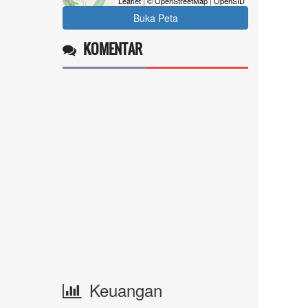
Leaflet
|
© OpenStreetMap
|
OpenSID
Buka Peta
KOMENTAR
Keuangan