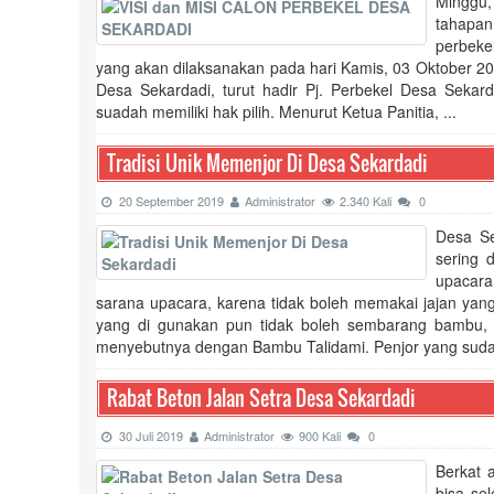
Minggu,
tahapan
perbekel
yang akan dilaksanakan pada hari Kamis, 03 Oktober 201
Desa Sekardadi, turut hadir Pj. Perbekel Desa Sekar
suadah memiliki hak pilih. Menurut Ketua Panitia, ...
Tradisi Unik Memenjor Di Desa Sekardadi
20 September 2019
Administrator
2.340 Kali
0
Desa Se
sering 
upacara
sarana upacara, karena tidak boleh memakai jajan yan
yang di gunakan pun tidak boleh sembarang bambu,
menyebutnya dengan Bambu Talidami. Penjor yang sudah 
Rabat Beton Jalan Setra Desa Sekardadi
30 Juli 2019
Administrator
900 Kali
0
Berkat 
bisa se