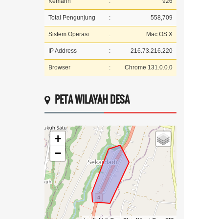
Kemarin
:
926
Total Pengunjung
:
558,709
Sistem Operasi
:
Mac OS X
IP Address
:
216.73.216.220
Browser
:
Chrome 131.0.0.0
PETA WILAYAH DESA
+
−