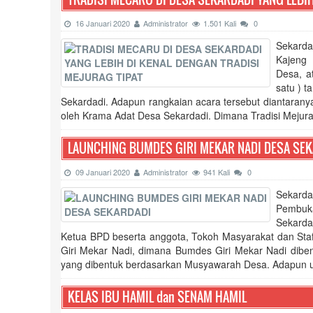
16 Januari 2020
Administrator
1.501 Kali
0
Sekarda
Kajeng
Desa, a
satu ) t
Sekardadi. Adapun rangkaian acara tersebut diantarany
oleh Krama Adat Desa Sekardadi. Dimana Tradisi Mejurag 
LAUNCHING BUMDES GIRI MEKAR NADI DESA SE
09 Januari 2020
Administrator
941 Kali
0
Sekarda
Pembuka
Sekarda
Ketua BPD beserta anggota, Tokoh Masyarakat dan Sta
Giri Mekar Nadi, dimana Bumdes Giri Mekar Nadi dib
yang dibentuk berdasarkan Musyawarah Desa. Adapun un
KELAS IBU HAMIL dan SENAM HAMIL