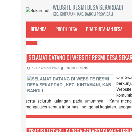
WEBSITE RESMI DESA SEKARDADI
KEC. KINTAMANI KAB. BANGLI PROV. BALI
BERANDA
PROFIL DESA
PEMERINTAHAN DESA
SELAMAT DATANG DI WEBSITE RESMI DESA SEKARD
17 Desember 2025
503 Kali
Om Swas
berkunj
Websit
komunik
serta seluruh kalangan pada umumnya. Kami mengh
mengakses semua informasi mengenai kegiatan, anggara
PERDES NO. 7 TAHUN 2025 TENTANG PERUBAHAN KEDUA ATA
TRADISI MECARU DI DESA SEKARDADI YANG LEBIH