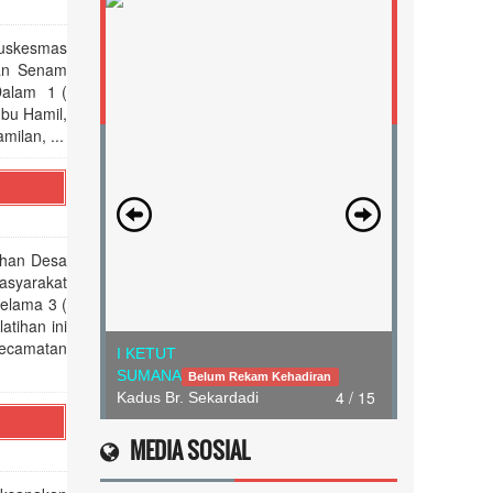
Puskesmas
gan Senam
 Dalam 1 (
Ibu Hamil,
ilan, ...
ahan Desa
asyarakat
selama 3 (
atihan ini
 Kecamatan
I KETUT
SUMANA
Belum Rekam Kehadiran
4 / 15
Kadus Br. Sekardadi
MEDIA SOSIAL