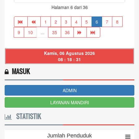
Halaman 6 dari 36
1
2
3
4
5
6
7
8
9
10
...
35
36
Kamis, 06 Agustus 2026
08 : 18 : 31
MASUK
ADMIN
LAYANAN MANDIRI
STATISTIK
Jumlah Penduduk
Jumlah Penduduk