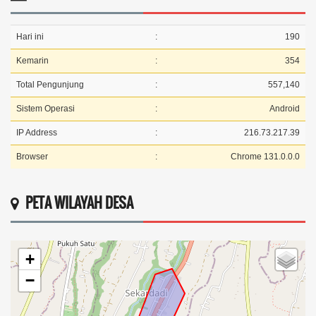
Hari ini
:
190
Kemarin
:
354
Total Pengunjung
:
557,140
Sistem Operasi
:
Android
IP Address
:
216.73.217.39
Browser
:
Chrome 131.0.0.0
PETA WILAYAH DESA
+
−