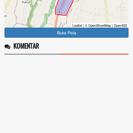
Leaflet
|
© OpenStreetMap
|
OpenSID
Buka Peta
KOMENTAR