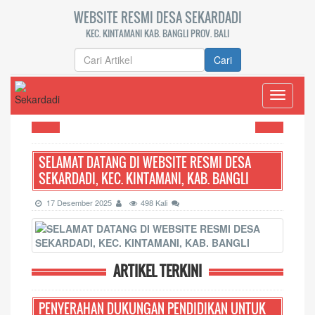
WEBSITE RESMI DESA SEKARDADI
KEC. KINTAMANI KAB. BANGLI PROV. BALI
Cari
Toggle
navigati
SELAMAT DATANG DI WEBSITE RESMI DESA
SEKARDADI, KEC. KINTAMANI, KAB. BANGLI
17 Desember 2025
498 Kali
ARTIKEL TERKINI
PENYERAHAN DUKUNGAN PENDIDIKAN UNTUK