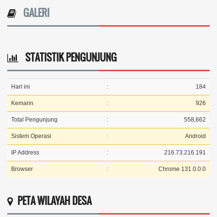
GALERI
STATISTIK PENGUNJUNG
Hari ini
:
184
Kemarin
:
926
Total Pengunjung
:
558,662
Sistem Operasi
:
Android
IP Address
:
216.73.216.191
Browser
:
Chrome 131.0.0.0
PETA WILAYAH DESA