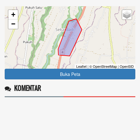
+
−
Leaflet
|
© OpenStreetMap
|
OpenSID
Buka Peta
KOMENTAR