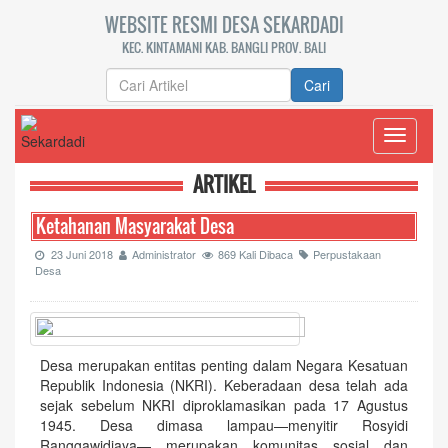
WEBSITE RESMI DESA SEKARDADI
KEC. KINTAMANI KAB. BANGLI PROV. BALI
Cari
Toggle
navigati
ARTIKEL
Ketahanan Masyarakat Desa
23 Juni 2018
Administrator
869 Kali Dibaca
Perpustakaan
Desa
Desa merupakan entitas penting dalam Negara Kesatuan
Republik Indonesia (NKRI). Keberadaan desa telah ada
sejak sebelum NKRI diproklamasikan pada 17 Agustus
1945. Desa dimasa lampau—menyitir Rosyidi
Ranggawidjaya— merupakan komunitas sosial dan