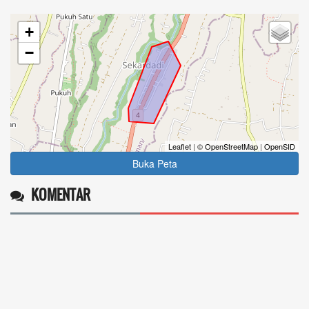
+
−
Leaflet
|
© OpenStreetMap
|
OpenSID
Buka Peta
KOMENTAR