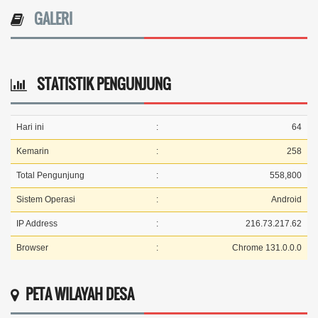
GALERI
STATISTIK PENGUNJUNG
Hari ini
:
64
Kemarin
:
258
Total Pengunjung
:
558,800
Sistem Operasi
:
Android
IP Address
:
216.73.217.62
Browser
:
Chrome 131.0.0.0
PETA WILAYAH DESA