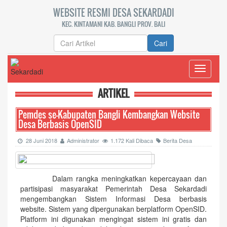
WEBSITE RESMI DESA SEKARDADI
KEC. KINTAMANI KAB. BANGLI PROV. BALI
Cari
Toggle
navigati
ARTIKEL
Pemdes se-Kabupaten Bangli Kembangkan Website
Desa Berbasis OpenSID
28 Juni 2018
Administrator
1.172 Kali Dibaca
Berita Desa
Dalam rangka meningkatkan kepercayaan dan
partisipasi masyarakat Pemerintah Desa Sekardadi
mengembangkan Sistem Informasi Desa berbasis
website. Sistem yang dipergunakan berplatform OpenSID.
Platform ini digunakan mengingat sistem ini gratis dan