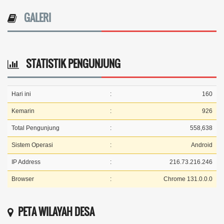
GALERI
STATISTIK PENGUNJUNG
Hari ini
:
160
Kemarin
:
926
Total Pengunjung
:
558,638
Sistem Operasi
:
Android
IP Address
:
216.73.216.246
Browser
:
Chrome 131.0.0.0
PETA WILAYAH DESA