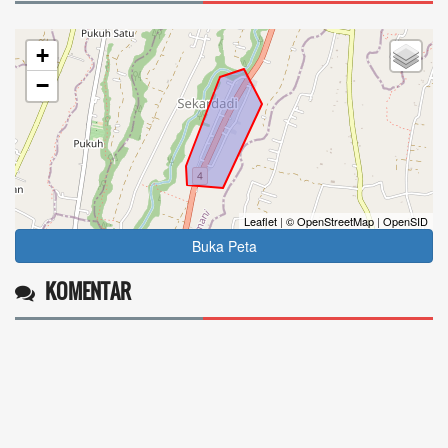
+
−
Leaflet
|
© OpenStreetMap
|
OpenSID
Buka Peta
KOMENTAR