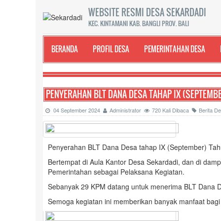
WEBSITE RESMI DESA SEKARDADI
KEC. KINTAMANI KAB. BANGLI PROV. BALI
BERANDA
PROFIL DESA
PEMERINTAHAN DESA
PENYERAHAN BLT DANA DESA TAHAP IX (SEPTEMB
04 September 2024
Administrator
720 Kali Dibaca
Berita D
Penyerahan BLT Dana Desa tahap IX (September) Tah
Bertempat di Aula Kantor Desa Sekardadi, dan di damp
Pemerintahan sebagai Pelaksana Kegiatan.
Sebanyak 29 KPM datang untuk menerima BLT Dana D
Semoga kegiatan ini memberikan banyak manfaat bagi