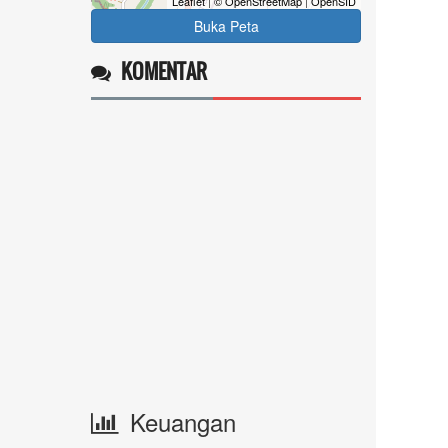
Leaflet
|
© OpenStreetMap
|
OpenSID
Buka Peta
KOMENTAR
Keuangan