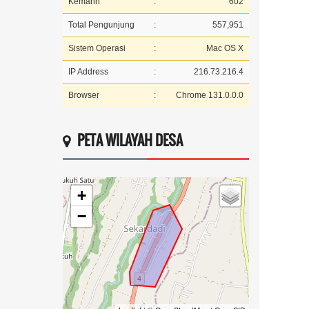
Kemarin
:
602
Total Pengunjung
:
557,951
Sistem Operasi
:
Mac OS X
IP Address
:
216.73.216.4
Browser
:
Chrome 131.0.0.0
PETA WILAYAH DESA
+
−