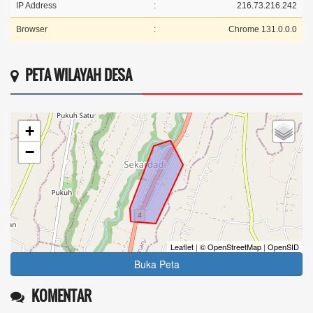
IP Address
:
216.73.216.242
Browser
:
Chrome 131.0.0.0
PETA WILAYAH DESA
+
−
Leaflet
|
© OpenStreetMap
|
OpenSID
Buka Peta
KOMENTAR