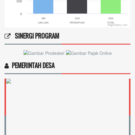
500
0
999
1019
2018
LAKI-LAKI
PEREMPUAN
TOTAL
Highcharts.com
End of interactive chart.
SINERGI PROGRAM
PEMERINTAH DESA