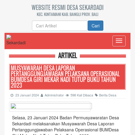
WEBSITE RESMI DESA SEKARDADI
KEC. KINTAMANI KAB. BANGLI PROV. BALI
Cari
Toggle
navigati
ARTIKEL
MUSYAWARAH DESA LAPORAN
PERTANGGUNGJAWABAN PELAKSANA OPERASIONAL
BUMDESA GIRI MEKAR NADI TUTUP BUKU TAHUN
2023
23 Januari 2024
Administrator
598 Kali Dibaca
Berita Desa
Selasa, 23 Januari 2024 Badan Permusyawaratan Desa
Sekardadi melaksanakan Musyawarah Desa Laporan
Pertanggungjawaban Pelaksana Operasional BUMDesa