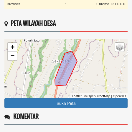
Browser
:
Chrome 131.0.0.0
PETA WILAYAH DESA
+
−
Leaflet
|
© OpenStreetMap
|
OpenSID
Buka Peta
KOMENTAR