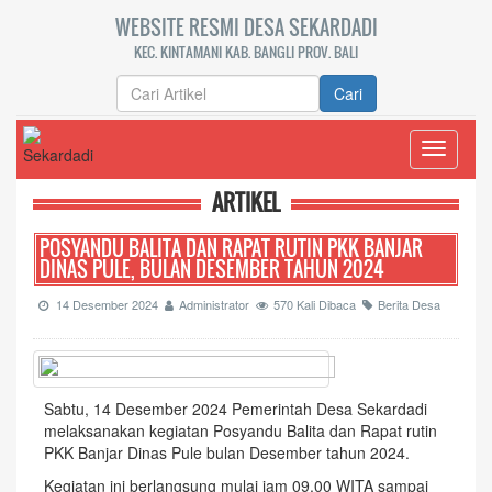
WEBSITE RESMI DESA SEKARDADI
KEC. KINTAMANI KAB. BANGLI PROV. BALI
Cari
Toggle
navigati
ARTIKEL
POSYANDU BALITA DAN RAPAT RUTIN PKK BANJAR
DINAS PULE, BULAN DESEMBER TAHUN 2024
14 Desember 2024
Administrator
570 Kali Dibaca
Berita Desa
Sabtu, 14 Desember 2024 Pemerintah Desa Sekardadi
melaksanakan kegiatan Posyandu Balita dan Rapat rutin
PKK Banjar Dinas Pule bulan Desember tahun 2024.
Kegiatan ini berlangsung mulai jam 09.00 WITA sampai