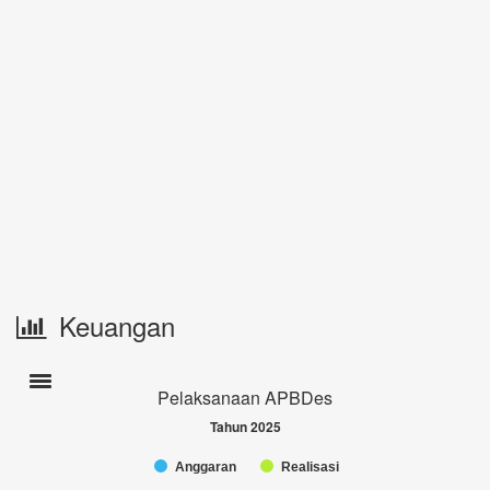
Keuangan
Toogle navigation
Pelaksanaan APBDes
Tahun 2025
Anggaran
Realisasi
Chart
End of interactive chart.