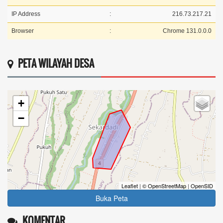
IP Address
:
216.73.217.21
Browser
:
Chrome 131.0.0.0
PETA WILAYAH DESA
+
−
Leaflet
|
© OpenStreetMap
|
OpenSID
Buka Peta
KOMENTAR