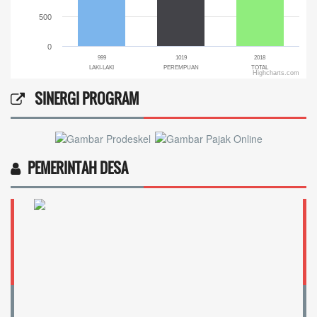
500
0
999
1019
2018
LAKI-LAKI
PEREMPUAN
TOTAL
Highcharts.com
End of interactive chart.
SINERGI PROGRAM
PEMERINTAH DESA