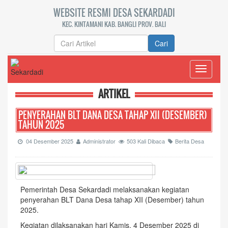
WEBSITE RESMI DESA SEKARDADI
KEC. KINTAMANI KAB. BANGLI PROV. BALI
Cari
Toggle
navigati
ARTIKEL
PENYERAHAN BLT DANA DESA TAHAP XII (DESEMBER)
TAHUN 2025
04 Desember 2025
Administrator
503 Kali Dibaca
Berita Desa
Pemerintah Desa Sekardadi melaksanakan kegiatan
penyerahan BLT Dana Desa tahap XII (Desember) tahun
2025.
Kegiatan dilaksanakan hari Kamis, 4 Desember 2025 di