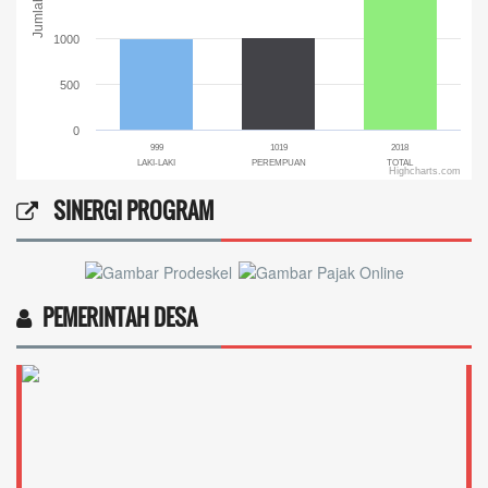
Jumlah
1000
500
0
999
1019
2018
LAKI-LAKI
PEREMPUAN
TOTAL
Highcharts.com
End of interactive chart.
SINERGI PROGRAM
PEMERINTAH DESA