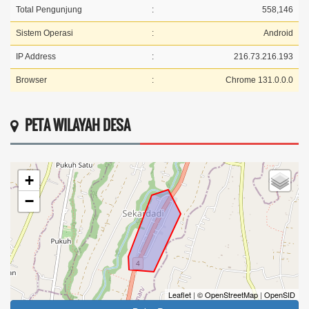
Total Pengunjung
:
558,146
Sistem Operasi
:
Android
IP Address
:
216.73.216.193
Browser
:
Chrome 131.0.0.0
PETA WILAYAH DESA
+
−
Leaflet
|
© OpenStreetMap
|
OpenSID