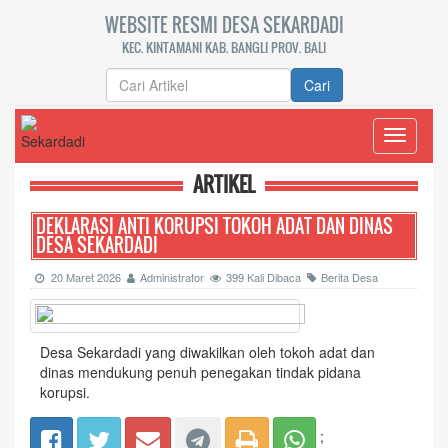
WEBSITE RESMI DESA SEKARDADI
KEC. KINTAMANI KAB. BANGLI PROV. BALI
Cari
Toggle
navigati
ARTIKEL
DEKLARASI ANTI KORUPSI TOKOH ADAT DAN DINAS
DESA SEKARDADI
20 Maret 2026
Administrator
399 Kali Dibaca
Berita Desa
Desa Sekardadi yang diwakilkan oleh tokoh adat dan
dinas mendukung penuh penegakan tindak pidana
korupsi.
;