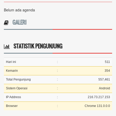
Belum ada agenda
GALERI
STATISTIK PENGUNJUNG
Hari ini
:
511
Kemarin
:
354
Total Pengunjung
:
557,461
Sistem Operasi
:
Android
IP Address
:
216.73.217.153
Browser
:
Chrome 131.0.0.0