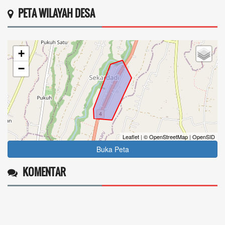
PETA WILAYAH DESA
+
−
Leaflet
|
© OpenStreetMap
|
OpenSID
Buka Peta
KOMENTAR