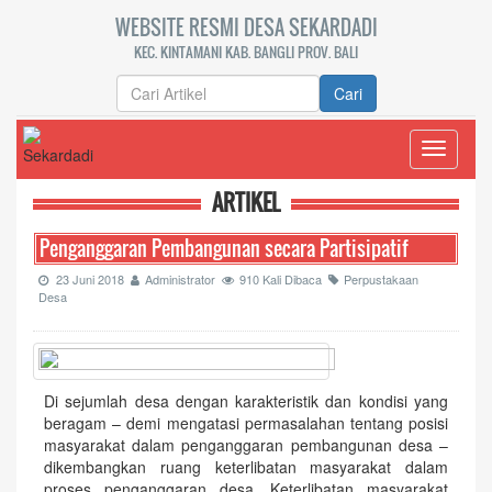
WEBSITE RESMI DESA SEKARDADI
KEC. KINTAMANI KAB. BANGLI PROV. BALI
Cari
Toggle
navigati
ARTIKEL
Penganggaran Pembangunan secara Partisipatif
23 Juni 2018
Administrator
910 Kali Dibaca
Perpustakaan
Desa
Di sejumlah desa dengan karakteristik dan kondisi yang
beragam – demi mengatasi permasalahan tentang posisi
masyarakat dalam penganggaran pembangunan desa –
dikembangkan ruang keterlibatan masyarakat dalam
proses penganggaran desa. Keterlibatan masyarakat